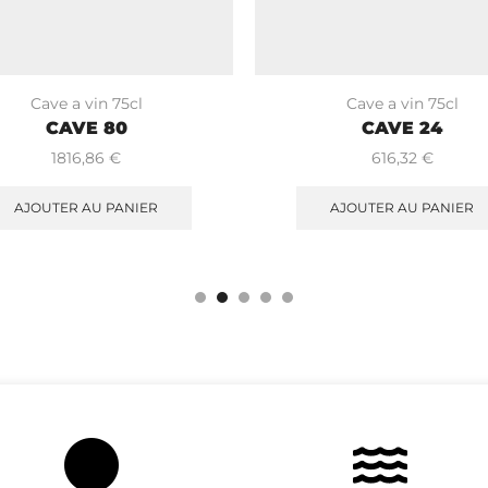
Cave a vin 75cl
Cave a vin 75cl
CAVE 80
CAVE 24
1816,86
€
616,32
€
AJOUTER AU PANIER
AJOUTER AU PANIER