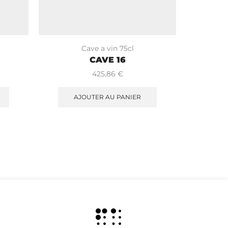
Cave a vin 75cl
CAVE 16
425,86
€
AJOUTER AU PANIER
A