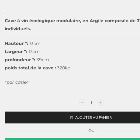
Cave à vin écologique modulaire, en Argile composée de 32
individuels.
Hauteur *:
13cm
Largeur *:
13cm
profondeur *:
39cm
poids total de la cave :
320kg
*par casier
AJOUTER AU PANIER
OU