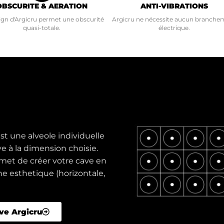
OBSCURITE & AERATION
ANTI-VIBRATIONS
ign d'Argicru permet une obscurité
Argicru ne nécessite aucun branche
quasi-totale.
électrique.
 est une alveole individuelle
 à la dimension choisie.
rmet de créer votre cave en
e esthetique (horizontale,
ve Argicru