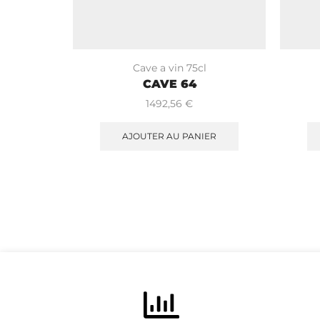
Cave a vin 75cl
CAVE 64
1492,56
€
ER
AJOUTER AU PANIER