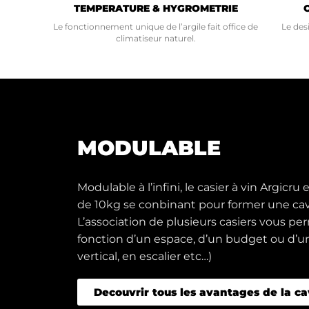
TEMPERATURE & HYGROMETRIE
Le fonctionnement unique de l’argile fait office de
Le des
climatiseur naturel.
MODULABLE
Modulable à l’infini, le casier à vin Argicru
de 10kg se conbinant pour former une cave
L’association de plusieurs casiers vous pe
fonction d’un espace, d’un budget ou d’un
vertical, en escalier etc…)
Decouvrir tous les avantages de la ca