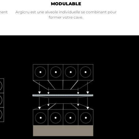
MODULABLE
ment
Argicru est une alveole individuelle se combinant pour
former votre cave.