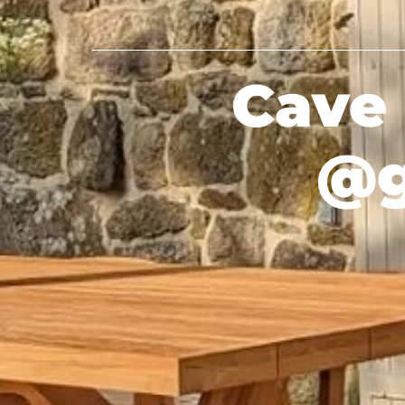
Cave 
@g