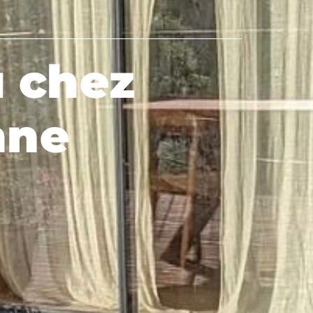
u chez
nne