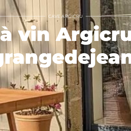
CAVE ARGICRU
à vin Argicr
rangedejea