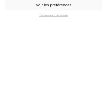
Voir les préférences
Argicru protége et conserve vos vins de manière
écologique et saine.
Déclaration de confidentialité
Exclusivement fabriqué en France, Argicru est la solution innovante
pour
accéder à une cave d’exception