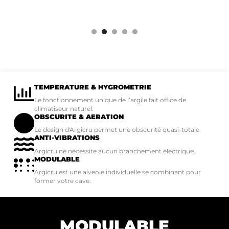
TEMPERATURE & HYGROMETRIE
Le fonctionnement unique de l’argile fait office de
climatiseur naturel.
OBSCURITE & AERATION
Le design d'Argicru permet une obscurité quasi-totale.
ANTI-VIBRATIONS
Argicru ne nécessite aucun branchement électrique.
MODULABLE
Argicru est une alveole individuelle se combinant pour
former votre cave.
MODULABLE